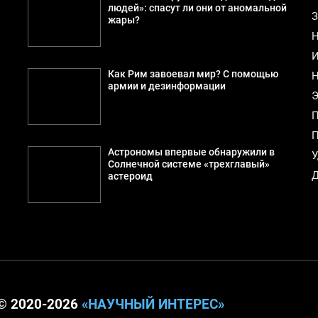
людей»: спасут ли они от аномальной
З
жары?
Н
И
Как Рим завоевал мир? С помощью
Н
армии и дезинформации
Э
П
П
Астрономы впервые обнаружили в
У
а
Солнечной системе «трехглавый»
Д
астероид
© 2020-2026
«НАУЧНЫЙ ИНТЕРЕС»