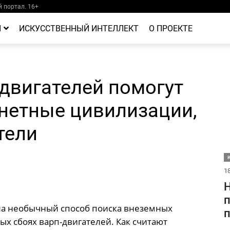
 портал. 16+
Й
ИСКУССТВЕННЫЙ ИНТЕЛЛЕКТ
О ПРОЕКТЕ
-двигателей помогут
нетные цивилизации,
тели
18
Н
п
а необычный способ поиска внеземных
х сбоях варп-двигателей. Как считают