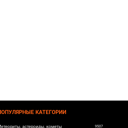
ПОПУЛЯРНЫЕ КАТЕГОРИИ
етеориты, астероиды, кометы
9507