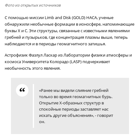
Фото из открытых источников
С помощью миссии Limb and Disk (GOLD) НАСА, ученые
обнаружили необычные формации в ионосфере, напоминающие
буквы X и C. Эти структуры, связанные с известными явлениями
гребней и пузырьков, где концентрация плазмы выше, теперь
наблюдаются и в периоды геомагнитного затишья.
Астрофизик Фазлул Ласкар из Лаборатории физики атмосферы и
космоса Университета Колорадо (LASP) подчеркивает
необычность этого явления.
«Ранее мы видели слияние гребней
только во время геомагнитных бурь.
Открытие Х-образных структур в
спокойные периоды заставляет нас
искать другие объяснения», - говорит
он.