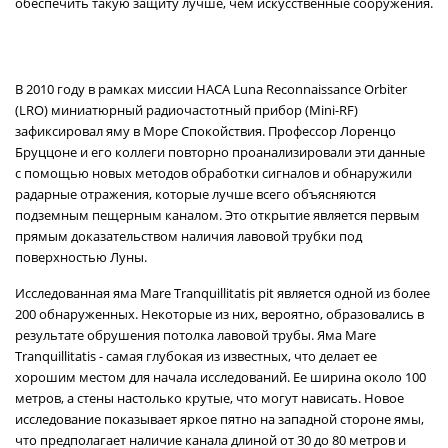
обеспечить такую защиту лучше, чем искусственные сооружения.
В 2010 году в рамках миссии НАСА Luna Reconnaissance Orbiter
(LRO) миниатюрный радиочастотный прибор (Mini-RF)
зафиксировал яму в Море Спокойствия. Профессор Лоренцо
Бруццоне и его коллеги повторно проанализировали эти данные
с помощью новых методов обработки сигналов и обнаружили
радарные отражения, которые лучше всего объясняются
подземным пещерным каналом. Это открытие является первым
прямым доказательством наличия лавовой трубки под
поверхностью Луны.
Исследованная яма Mare Tranquillitatis pit является одной из более
200 обнаруженных. Некоторые из них, вероятно, образовались в
результате обрушения потолка лавовой трубы. Яма Mare
Tranquillitatis - самая глубокая из известных, что делает ее
хорошим местом для начала исследований. Ее ширина около 100
метров, а стены настолько крутые, что могут нависать. Новое
исследование показывает яркое пятно на западной стороне ямы,
что предполагает наличие канала длиной от 30 до 80 метров и