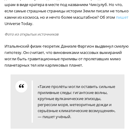
шрам в виде кратера в месте под названием Чиксулуб. Но что,
если самые страшные страницы истории Земли писали не только
камни из космоса, но и нечто более масштабное? Об этом
пишет
Universe Today.
Фото из открытых источников
Итальянский физик-теоретик Даниэле Фаргион выдвинул смелую
гипотезу. Он считает, что виновниками массовых вымираний
могли быть гравитационные приливы от пролетавших мимо
планетарных тел или карликовых планет.
«Такие пролёты могли оставить сильные
приливные следы: гигантские волны,
крупные вулканические эпизоды,
регрессии моря, метеоритные дожди и
серьёзные климатические возмущения»,
— пишет учёный.