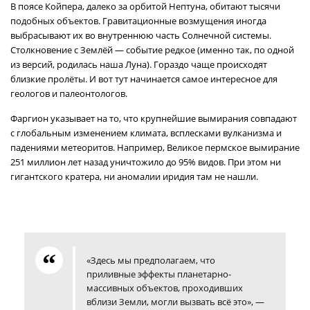
В поясе Койпера, далеко за орбитой Нептуна, обитают тысячи
подобных объектов. Гравитационные возмущения иногда
выбрасывают их во внутреннюю часть Солнечной системы.
Столкновение с Землёй — событие редкое (именно так, по одной
из версий, родилась наша Луна). Гораздо чаще происходят
близкие пролёты. И вот тут начинается самое интересное для
геологов и палеонтологов.
Фаргион указывает на то, что крупнейшие вымирания совпадают
с глобальным изменением климата, всплесками вулканизма и
падениями метеоритов. Например, Великое пермское вымирание
251 миллион лет назад уничтожило до 95% видов. При этом ни
гигантского кратера, ни аномалии иридия там не нашли.
«Здесь мы предполагаем, что
приливные эффекты планетарно-
массивных объектов, проходивших
вблизи Земли, могли вызвать всё это», —