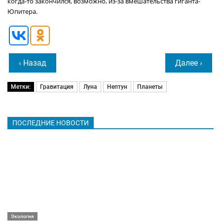
когда-то закончился, возможно, из-за вмешательства гиганта-
Юпитера.
‹ Назад
Далее ›
Метки:
Гравитация
Луна
Нептун
Планеты
ПОСЛЕДНИЕ НОВОСТИ
Экология