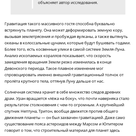
объясняет автор исследования.
Гравитация такого массивного гостя способна буквально
встряхнуть планету. Она может деформировать земную кору,
вызывая землетрясения и пробуждая вулканы, а также вытянуть
океаны в колоссальные цунами, которые будут бушевать годами.
Более того, есть косвенные улики в самой системе Земля-Луна.
Анализ ископаемых кораллов показывает, что скорость
замедления вращения Земли резко изменилась в конце
Девонского периода. Такое плавное изменение мог
спровоцировать именно внешний гравитационный толчок от
пролёта крупного тела, оттянув Луну дальше от нас.
Солнечная система хранит в себе множество следов древних
драм. Уран вращается «лёжа на боку», что почти наверняка стало
результатом столкновения с чем-то огромным. А крупнейший
спутник Нептуна, Тритон, вообще движется против общего
движения планеты — он был захвачен гравитацией. Даже само
существование пояса астероидов между Марсом и Юпитером
говорит о том, что строительный материал для планет здесь