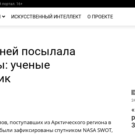
 портал. 16+
Й
ИСКУССТВЕННЫЙ ИНТЕЛЛЕКТ
О ПРОЕКТЕ
дней посылала
ы: ученые
ик
М
24
«
р
ов, поступавших из Арктического региона в
3
ы были зафиксированы спутником NASA SWOT,