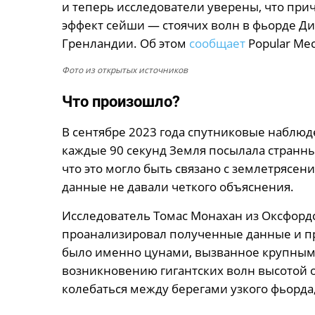
и теперь исследователи уверены, что пр
эффект сейши — стоячих волн в фьорде Ди
Гренландии. Об этом
сообщает
Popular Mec
Фото из открытых источников
Что произошло?
В сентябре 2023 года спутниковые наблю
каждые 90 секунд Земля посылала странны
что это могло быть связано с землетрясе
данные не давали четкого объяснения.
Исследователь Томас Монахан из Оксфордс
проанализировал полученные данные и пр
было именно цунами, вызванное крупным 
возникновению гигантских волн высотой о
колебаться между берегами узкого фьорда