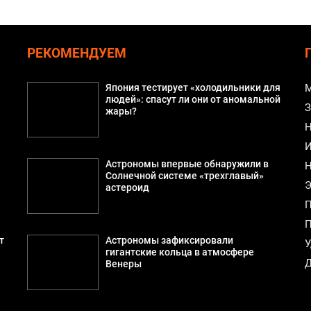
РЕКОМЕНДУЕМ
Япония тестирует «холодильники для
М
людей»: спасут ли они от аномальной
З
жары?
Н
И
Астрономы впервые обнаружили в
Н
а
Солнечной системе «трехглавый»
Э
астероид
П
П
т
Астрономы зафиксировали
У
гигантские кольца в атмосфере
Д
Венеры