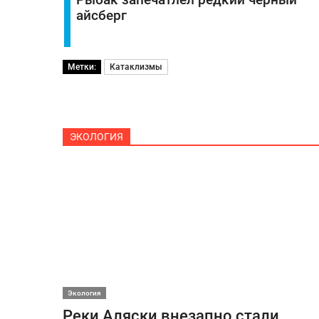
айсберг
Метки:
Катаклизмы
ЭКОЛОГИЯ
Экология
Реки Аляски внезапно стали