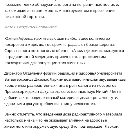
позволяет легко обнаруживать рога на пограничных постах и,
как ожидается, станет мощным инструментом в пресечении
незаконной торговли.
Фото из открытых источников
Южная Африка, насчитывающая наибольшее количество
носорогов в мире, долгое время страдала от браконьерства.
Спрос на рога носорогов, особенно в Азии, где они используются
в традиционной медицине, привел к катастрофическим
последствиям для популяции этих животных.
Директор Отделения физики радиации и здоровья Университета
Витватерсранда Джеймс Ларкин возглавил инициативу, введя «два
крошечных радиоактивных чипа в рог» одного из носорогов.
Профессор и декан факультета естественных наук Нитайя Четти
добавила, что радиоактивный материал сделает рога «по сути,
ядовитыми для употребления в пищу человеком».
Важно отметить, что введенная доза радиоактивного материала
настолько низка, что не оказывает влияния на здоровье
животного или окружающую среду. Это подтверждает Ларкин,