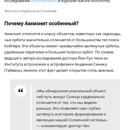
Исследование
опубликовано
в журнале Nature Astronomy.
Фото из открытых источников
Почему Аммонит особенный?
Аммонит относится к классу объектов, известных как седноиды,
чья орбита значительно отличается от большинства тел пояса
Койпера. Эти объекты имеют чрезвычайно вытянутые орбиты,
удалённые перигелии и большие полуоси орбит. По словам
ведущего автора исследования доктора Йин-Тун Чена из
Института астрономии и астрофизики Академии Синика
(Тайвань), именно этот факт делает открытие столь важным.
«Мы обнаружили уникальный объект,
чей путь вокруг Солнца кардинально
отличается от тех, что мы видели
раньше. Это позволяет нам глубже
заглянуть в историю формирования и
эволюции нашей Солнечной системы»,
— комментирует доктор Чен.