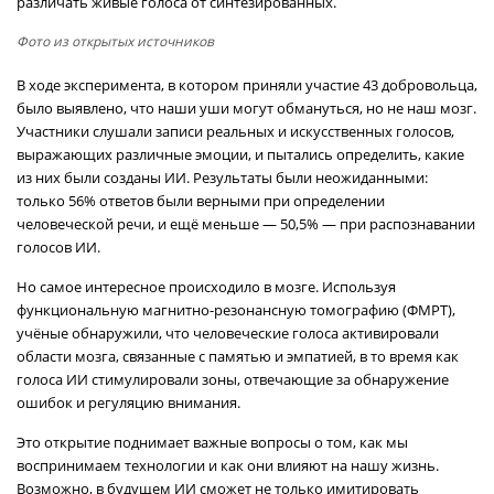
различать живые голоса от синтезированных.
Фото из открытых источников
В ходе эксперимента, в котором приняли участие 43 добровольца,
было выявлено, что наши уши могут обмануться, но не наш мозг.
Участники слушали записи реальных и искусственных голосов,
выражающих различные эмоции, и пытались определить, какие
из них были созданы ИИ. Результаты были неожиданными:
только 56% ответов были верными при определении
человеческой речи, и ещё меньше — 50,5% — при распознавании
голосов ИИ.
Но самое интересное происходило в мозге. Используя
функциональную магнитно-резонансную томографию (ФМРТ),
учёные обнаружили, что человеческие голоса активировали
области мозга, связанные с памятью и эмпатией, в то время как
голоса ИИ стимулировали зоны, отвечающие за обнаружение
ошибок и регуляцию внимания.
Это открытие поднимает важные вопросы о том, как мы
воспринимаем технологии и как они влияют на нашу жизнь.
Возможно, в будущем ИИ сможет не только имитировать