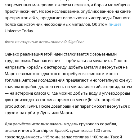
современных материалов: железа немного, а бора и молибдена
практически нет. Новое исследование, опубликованное на сайте
препринтов arXiv, предлагает использовать астероиды Главного
пояса как источник необходимых металлов. Об этом
пишет
Universe Today.
Фото из открытых источников
/ © GigaChat
Однако реализация этой идеи сталкивается с серьёзными
трудностями. Главная из них — орбитальная механика. Просто
направить корабль к астероиду, добыть металл и вернуться на
Марс невозможно: для этого потребуется слишком много
топлива. Авторы исследования предлагают многоэтапную схему:
сначала корабль должен сесть на металлический астероид, затем
— на астероид класса C, где можно добыть воду и углеводороды
для производства топлива прямо на месте (in-situ propellant
production, ISPP). После дозаправки аппарат сможет вернуться с
грузом на орбиту Луны или Марса.
Для расчётов использовалась модель грузового корабля,
аналогичного Starship от SpaceX: сухая масса 120 тонн,
грузоподъёмность 115 тонн, запас топлива 1100 тонн. Такой