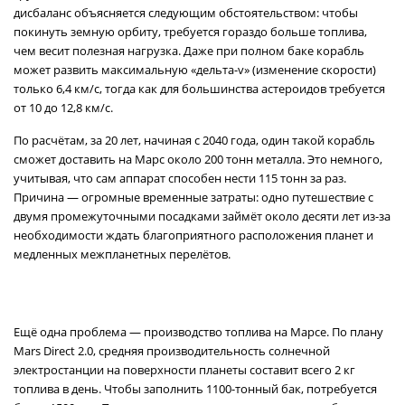
дисбаланс объясняется следующим обстоятельством: чтобы
покинуть земную орбиту, требуется гораздо больше топлива,
чем весит полезная нагрузка. Даже при полном баке корабль
может развить максимальную «дельта-v» (изменение скорости)
только 6,4 км/с, тогда как для большинства астероидов требуется
от 10 до 12,8 км/с.
По расчётам, за 20 лет, начиная с 2040 года, один такой корабль
сможет доставить на Марс около 200 тонн металла. Это немного,
учитывая, что сам аппарат способен нести 115 тонн за раз.
Причина — огромные временные затраты: одно путешествие с
двумя промежуточными посадками займёт около десяти лет из-за
необходимости ждать благоприятного расположения планет и
медленных межпланетных перелётов.
Ещё одна проблема — производство топлива на Марсе. По плану
Mars Direct 2.0, средняя производительность солнечной
электростанции на поверхности планеты составит всего 2 кг
топлива в день. Чтобы заполнить 1100-тонный бак, потребуется