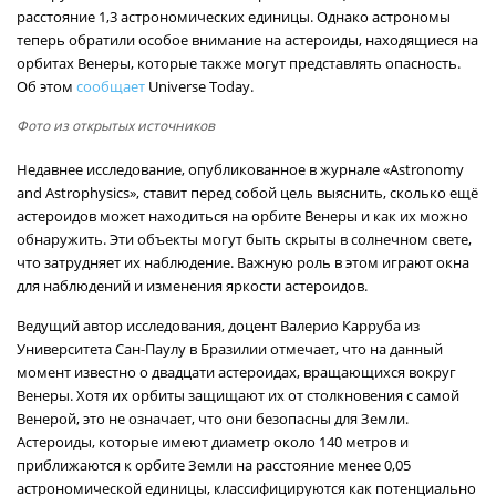
расстояние 1,3 астрономических единицы. Однако астрономы
теперь обратили особое внимание на астероиды, находящиеся на
орбитах Венеры, которые также могут представлять опасность.
Об этом
сообщает
Universe Today.
Фото из открытых источников
Недавнее исследование, опубликованное в журнале «Astronomy
and Astrophysics», ставит перед собой цель выяснить, сколько ещё
астероидов может находиться на орбите Венеры и как их можно
обнаружить. Эти объекты могут быть скрыты в солнечном свете,
что затрудняет их наблюдение. Важную роль в этом играют окна
для наблюдений и изменения яркости астероидов.
Ведущий автор исследования, доцент Валерио Карруба из
Университета Сан-Паулу в Бразилии отмечает, что на данный
момент известно о двадцати астероидах, вращающихся вокруг
Венеры. Хотя их орбиты защищают их от столкновения с самой
Венерой, это не означает, что они безопасны для Земли.
Астероиды, которые имеют диаметр около 140 метров и
приближаются к орбите Земли на расстояние менее 0,05
астрономической единицы, классифицируются как потенциально