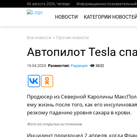
06 августа 2026, Четверг
Информационно-познавательный 
НОВОСТИ
КАТЕГОРИИ НОВОСТЕ
Все новости
Прочие новости
Автопилот Tesla сп
16.04.2024
Разместил:
3632
Редакция
Продюсер из Северной Каролины МаксПол Ф
ему жизнь после того, как его инсулиновая
резкому падению уровня сахара в крови.
Фото из открытых источников
Инцидент произошел 2 апреля, когда Фран