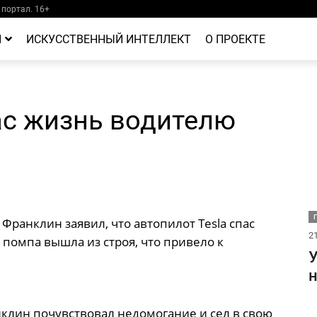
портал. 16+
Й
ИСКУССТВЕННЫЙ ИНТЕЛЛЕКТ
О ПРОЕКТЕ
ас жизнь водителю
ранклин заявил, что автопилот Tesla спас
21
 помпа вышла из строя, что привело к
У
н
клин почувствовал недомогание и сел в свою