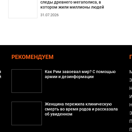
следы древнего мегаполиса, в
котором жили миллионы людей
31.07.2026
РЕКОМЕНДУЕМ
я
Как Рим завоевал мир? С помощью
М
й
армии и дезинформации
З
Н
И
Женщина пережила клиническую
Н
смерть во время родов и рассказала
Э
об увиденном
П
П