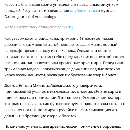
известна благодаря своим уникальным наскальным рисункам
лошадей. Результаты исследования
опубликованы
в журнале
Oxford Journal of Archaeology.
Фото из открытых источников
/
phys.org
Как утверждают специалисты, примерно 13 тысяч лет назад
древние люди, жившие в этой пещере, создали миниатюрный
ландшафт прямо на полу из песчаника. Однако эта «карта»
отличается от того, как мы себе представляем: она не отображает
расстояния, направления или временные ориентиры. Перед нами
трехмерная модель, показывающая движение водных потоков
через возвышенности, русла рек и образование озёр и болот.
Доктор Энтони Милнс из Аделаидского университета,
принимавший участие в исследовании, отметил: «Это не карта в
привычном нам понимании. Это скорее трёхмерная миниатюра,
которая показывает, как функционирует ландшафт: вода стекает с
возвышенностей, формирует ручейки и реки, сливающиеся в
долины и образующие озера и болота».
По мнению ученого, для древних людей понимание природных