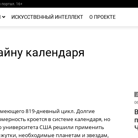
портал. 16+
Й
ИСКУССТВЕННЫЙ ИНТЕЛЛЕКТ
О ПРОЕКТЕ
айну календаря
Д
06
 имеющего 819-дневный цикл. Долгие
В
омерность кроется в системе календаря, но
п
го университета США решили применить
Ч
жутки, необходимые планетам и звездам,