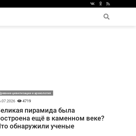
ревние цивилизации и археология
.07.2026
4719
еликая пирамида была
остроена ещё в каменном веке?
то обнаружили ученые