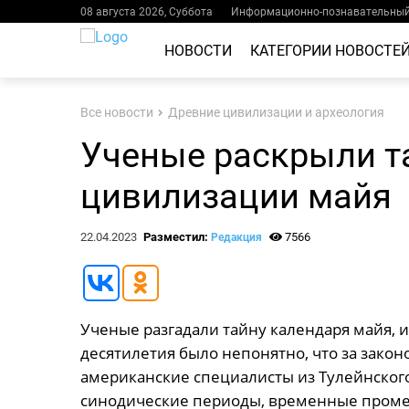
08 августа 2026, Суббота
Информационно-познавательный 
НОВОСТИ
КАТЕГОРИИ НОВОСТЕ
Все новости
Древние цивилизации и археология
Ученые раскрыли т
цивилизации майя
22.04.2023
Разместил:
7566
Редакция
Ученые разгадали тайну календаря майя,
десятилетия было непонятно, что за закон
американские специалисты из Тулейнско
синодические периоды, временные проме