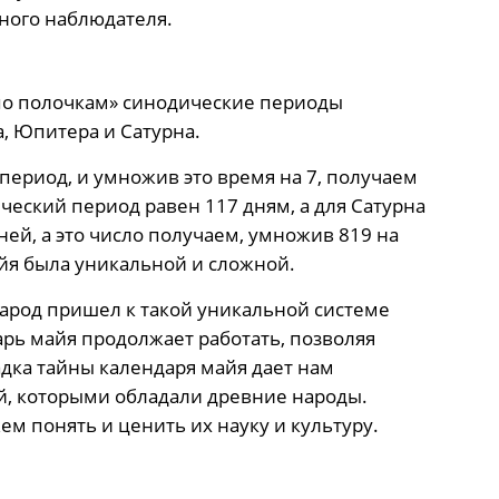
много наблюдателя.
по полочкам» синодические периоды
, Юпитера и Сатурна.
период, и умножив это время на 7, получаем
ческий период равен 117 дням, а для Сатурна
дней, а это число получаем, умножив 819 на
айя была уникальной и сложной.
народ пришел к такой уникальной системе
дарь майя продолжает работать, позволяя
адка тайны календаря майя дает нам
, которыми обладали древние народы.
м понять и ценить их науку и культуру.