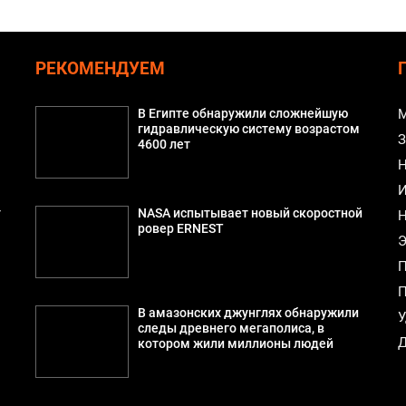
РЕКОМЕНДУЕМ
В Египте обнаружили сложнейшую
М
гидравлическую систему возрастом
З
4600 лет
Н
И
т
NASA испытывает новый скоростной
Н
ровер ERNEST
Э
П
П
В амазонских джунглях обнаружили
У
следы древнего мегаполиса, в
Д
котором жили миллионы людей