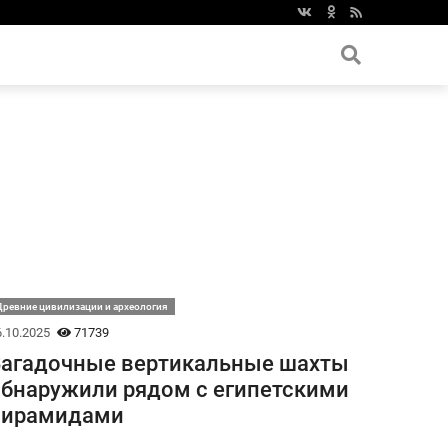
ревние цивилизации и археология
.10.2025
71739
агадочные вертикальные шахты
бнаружили рядом с египетскими
пирамидами