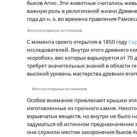
быков Апис. Эти животные считались жив
важную роль в религиозной жизни Древнег
года до н. э. во времена правления Рамсеса 
Фото из открытых источников
С момента своего открытия в 1850 году
Се
исследователей. Внутри этого древнего ко
«коробок», вес которых варьируется от 70 
требует значительных знаний в области ге
высокий уровень мастерства древних егип
Фото из открытых источников
Особое внимание привлекают крышки этих 
изготовленные из прочного камня. Некот
взрывчатых веществ, но внутри не было на
задуматься об истинном предназначении э
они служили местом захоронения быков Ап