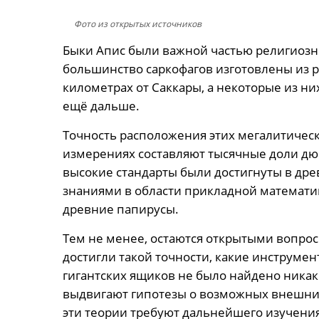
Фото из открытых источников
Быки Апис были важной частью религиозно
большинство саркофагов изготовлены из р
километрах от Саккары, а некоторые из н
ещё дальше.
Точность расположения этих мегалитическ
измерениях составляют тысячные доли дюй
высокие стандарты были достигнуты в дре
знаниями в области прикладной математик
древние папирусы.
Тем не менее, остаются открытыми вопрос
достигли такой точности, какие инструмен
гигантских ящиков не было найдено никак
выдвигают гипотезы о возможных внешних
эти теории требуют дальнейшего изучения