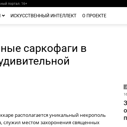
ный портал. 16+
Й
ИСКУССТВЕННЫЙ ИНТЕЛЛЕКТ
О ПРОЕКТЕ
нные саркофаги в
 удивительной
Д
16
З
о
аккаре располагается уникальный некрополь
в, служил местом захоронения священных