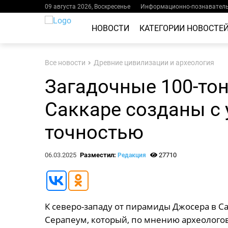
09 августа 2026, Воскресенье
Информационно-познаватель
НОВОСТИ
КАТЕГОРИИ НОВОСТЕ
Все новости
Древние цивилизации и археология
Загадочные 100-то
Саккаре созданы с
точностью
06.03.2025
Разместил:
27710
Редакция
К северо-западу от пирамиды Джосера в С
Серапеум, который, по мнению археолого