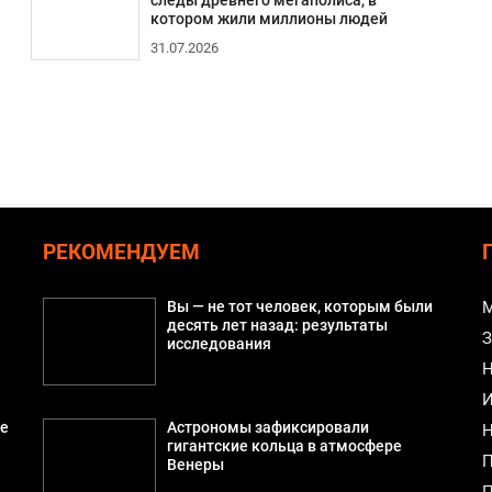
следы древнего мегаполиса, в
котором жили миллионы людей
31.07.2026
РЕКОМЕНДУЕМ
Вы — не тот человек, которым были
М
десять лет назад: результаты
З
исследования
Н
И
ые
Астрономы зафиксировали
Н
гигантские кольца в атмосфере
П
Венеры