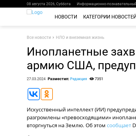
08 августа 2026, Суббота
Информационно-познавательный 
НОВОСТИ
КАТЕГОРИИ НОВОСТЕ
Все новости
НЛО и внеземная жизнь
Инопланетные захв
армию США, преду
27.03.2024
Разместил:
7351
Редакция
Искусственный интеллект (ИИ) предупред
разгромлены «превосходящими» инопланет
вторгнуться на Землю. Об этом
сообщает
Da