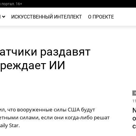
портал. 16+
Й
ИСКУССТВЕННЫЙ ИНТЕЛЛЕКТ
О ПРОЕКТЕ
атчики раздавят
преждает ИИ
11
ил, что вооруженные силы США будут
N
ными силами, если они когда-либо решат
о
ily Star.
с