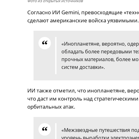
Фото из открытых источников
Согласно ИИ Gemini, превосходящие «тех
сделают американские войска уязвимыми.
«Инопланетяне, вероятно, одерж
обладать более передовыми те
прочных материалов, более мо
систем доставки».
ИИ также отметил, что инопланетяне, веро
что даст им контроль над стратегическим
орбитальных атак.
«Межзвездные путешествия по
уровень выработки электроэне