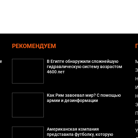
РЕКОМЕНДУЕМ
е
В Египте обнаружили сложнейшую
М
гидравлическую систему возрастом
З
4600 лет
Н
И
Как Рим завоевал мир? С помощью
Н
армии и дезинформации
Э
П
П
Американская компания
У
представила футболку, которую