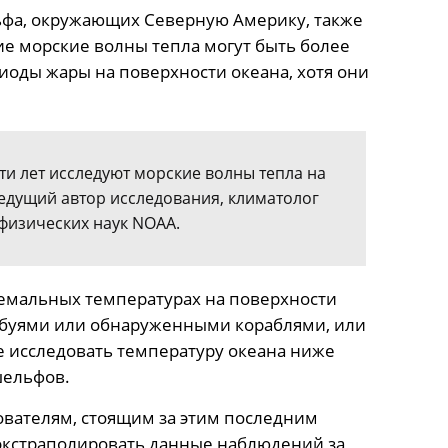
ьфа, окружающих Северную Америку, также
ие морские волны тепла могут быть более
оды жары на поверхности океана, хотя они
ти лет исследуют морские волны тепла на
ведущий автор исследования, климатолог
физических наук NOAA.
емальных температурах на поверхности
 буями или обнаруженными кораблями, или
 исследовать температуру океана ниже
шельфов.
ователям, стоящим за этим последним
экстраполировать данные наблюдений за