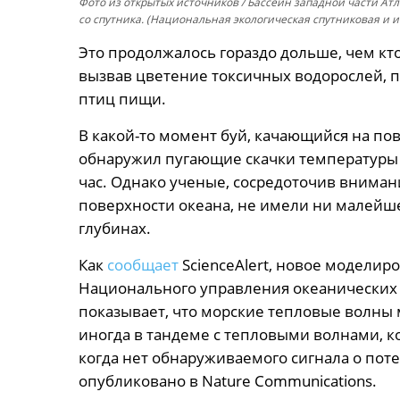
Фото из открытых источников
/ Бассейн западной части Ат
со спутника. (Национальная экологическая спутниковая и
Это продолжалось гораздо дольше, чем к
вызвав цветение токсичных водорослей, 
птиц пищи.
В какой-то момент буй, качающийся на пов
обнаружил пугающие скачки температуры 
час. Однако ученые, сосредоточив вниман
поверхности океана, не имели ни малейше
глубинах.
Как
сообщает
ScienceAlert, новое моделир
Национального управления океанических
показывает, что морские тепловые волны м
иногда в тандеме с тепловыми волнами, к
когда нет обнаруживаемого сигнала о пот
опубликовано в Nature Communications.