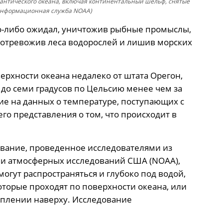
лантического океана, включая континентальный шельф, снятые
 информационная служба NOAA)
то-либо ожидал, уничтожив рыбные промыслы,
потревожив леса водорослей и лишив морских
ерхности океана недалеко от штата Орегон,
до семи градусов по Цельсию менее чем за
ие на данных о температуре, поступающих с
го представления о том, что происходит в
ование, проведенное исследователями из
 и атмосферных исследований США (NOAA),
огут распространяться и глубоко под водой,
оторые проходят по поверхности океана, или
еплении наверху. Исследование