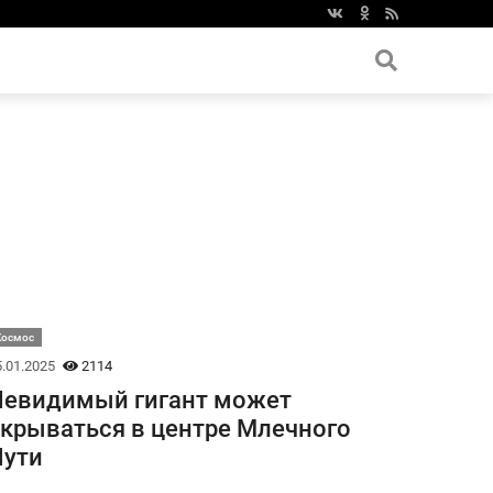
Космос
.01.2025
2114
Невидимый гигант может
крываться в центре Млечного
Пути