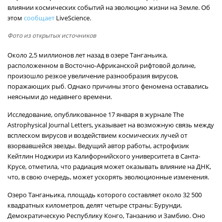
влиянии космических событий на эволюцию жизни на Земле. Об
этом
сообщает
LiveScience.
Фото из открытых источников
Около 2,5 миллионов лет назад в озере Танганьика,
расположенном в Восточно-Африканской рифтовой долине,
произошло резкое увеличение разнообразия вирусов,
поражающих рыб. Однако причины этого феномена оставались
неясными до недавнего времени.
Исследование, опубликованное 17 января в журнале The
Astrophysical Journal Letters, указывает на возможную связь между
всплеском вирусов и воздействием космических лучей от
взорвавшейся звезды. Ведущий автор работы, астрофизик
Кейтлин Ноджири из Калифорнийского университета в Санта-
Крусе, отметила, что радиация может оказывать влияние на ДНК,
что, в свою очередь, может ускорять эволюционные изменения.
Озеро Танганьика, площадь которого составляет около 32 500
квадратных километров, делят четыре страны: Бурунди,
Демократическую Республику Конго, Танзанию и Замбию. Оно