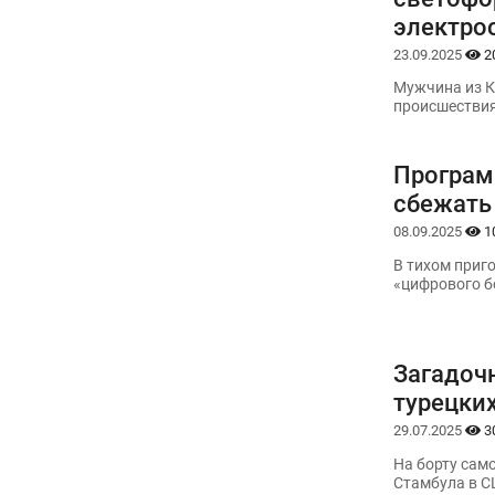
электро
23.09.2025
2
Мужчина из К
происшествия
Програм
сбежать 
08.09.2025
1
В тихом приг
«цифрового б
Загадоч
турецки
29.07.2025
3
На борту само
Стамбула в С