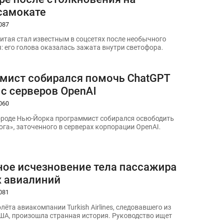
самокате
087
итая стал известным в соцсетях после необычного
: его голова оказалась зажата внутри светофора.
мист собирался помочь ChatGPT
с серверов OpenAI
060
ороде Нью-Йорка программист собирался освободить
ога», заточенного в серверах корпорации OpenAI.
ное исчезновение тела пассажира
х авиалиний
081
лёта авиакомпании Turkish Airlines, следовавшего из
ША, произошла странная история. Руководство ищет