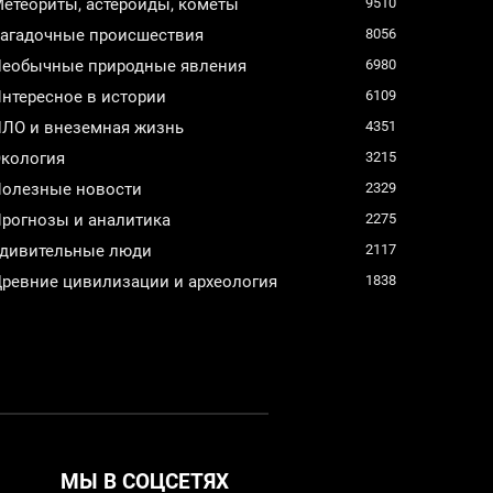
етеориты, астероиды, кометы
9510
агадочные происшествия
8056
еобычные природные явления
6980
нтересное в истории
6109
ЛО и внеземная жизнь
4351
кология
3215
олезные новости
2329
рогнозы и аналитика
2275
дивительные люди
2117
ревние цивилизации и археология
1838
МЫ В СОЦСЕТЯХ