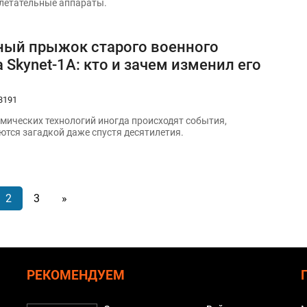
летательные аппараты.
ный прыжок старого военного
 Skynet-1A: кто и зачем изменил его
3191
смических технологий иногда происходят события,
ются загадкой даже спустя десятилетия.
2
3
»
РЕКОМЕНДУЕМ