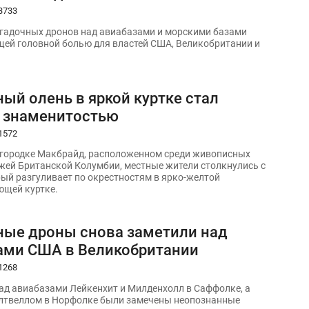
3733
гадочных дронов над авиабазами и морскими базами
щей головной болью для властей США, Великобритании и
ый олень в яркой куртке стал
 знаменитостью
1572
городке Макбрайд, расположенном среди живописных
жей Британской Колумбии, местные жители столкнулись с
рый разгуливает по окрестностям в ярко-желтой
щей куртке.
ные дроны снова заметили над
ами США в Великобритании
1268
над авиабазами Лейкенхит и Милденхолл в Саффолке, а
лтвеллом в Норфолке были замечены неопознанные