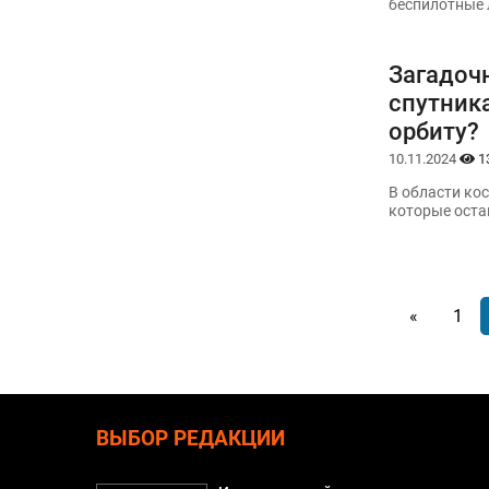
беспилотные 
Загадоч
спутника
орбиту?
10.11.2024
1
В области ко
которые оста
«
1
ВЫБОР РЕДАКЦИИ