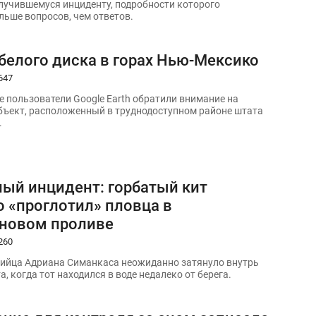
лучившемуся инциденту, подробности которого
ьше вопросов, чем ответов.
белого диска в горах Нью-Мексико
647
 пользователи Google Earth обратили внимание на
ъект, расположенный в труднодоступном районе штата
.
ый инцидент: горбатый кит
о «проглотил» пловца в
новом проливе
260
ийца Адриана Симанкаса неожиданно затянуло внутрь
а, когда тот находился в воде недалеко от берега.