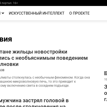
 портал. 16+
Й
ИСКУССТВЕННЫЙ ИНТЕЛЛЕКТ
О ПРОЕКТЕ
вия
стане жильцы новостройки
лись с необъяснимым поведением
лновки
638
лматы столкнулась с необычным феноменом. Когда она
19
ашнюю микроволновую печь, то это приводит к
ому включению света в соседнем подъезде.
З
о
г
 мужчина застрял головой в
ре после столкновения на