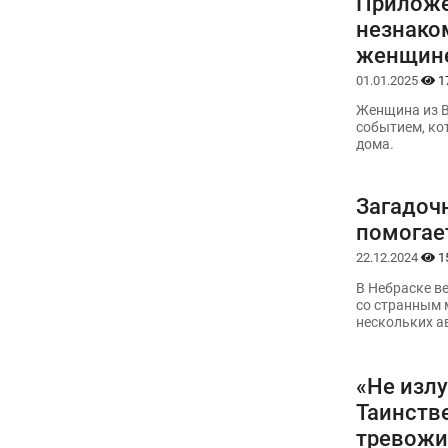
Приложе
незнако
женщин
01.01.2025
1
Женщина из 
событием, ко
дома.
Загадоч
помогае
22.12.2024
1
В Небраске в
со странным 
нескольких а
«Не изл
Таинств
тревожи