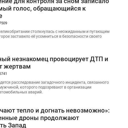
ние для контроля за сном записало
мый голос, обращающийся к
е
7509
Великобритании столкнулась с неожиданным и пугающим
торое заставило её усомниться в безопасности своего
ный незнакомец провоцирует ДТП и
т жертвам
5741
едется расследование загадочного инцидента, связанного
мужчиной, которого подозревают в организации
втомобильных аварий.
учают тепло и догнать невозможно»:
енные дроны продолжают
ть Запад