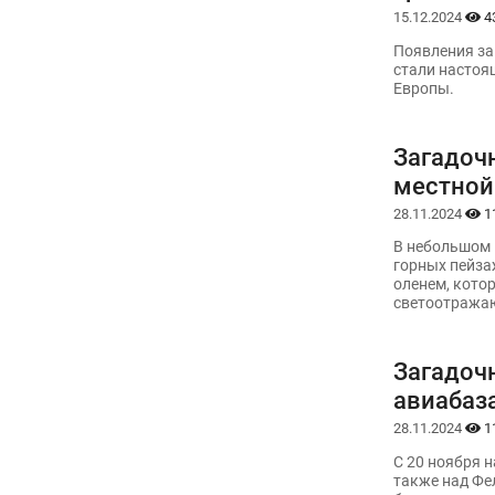
15.12.2024
4
Появления за
стали настоя
Европы.
Загадочн
местной
28.11.2024
1
В небольшом 
горных пейза
оленем, кото
светоотражаю
Загадоч
авиабаз
28.11.2024
1
С 20 ноября 
также над Фе