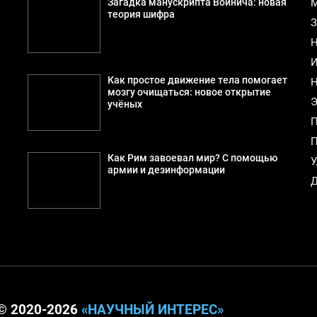
Загадка манускрипта Войнича: новая
М
теория шифра
З
Н
И
Как простое движение тела помогает
Н
мозгу очищаться: новое открытие
Э
учёных
П
П
Как Рим завоевал мир? С помощью
У
армии и дезинформации
Д
© 2020-2026
«НАУЧНЫЙ ИНТЕРЕС»