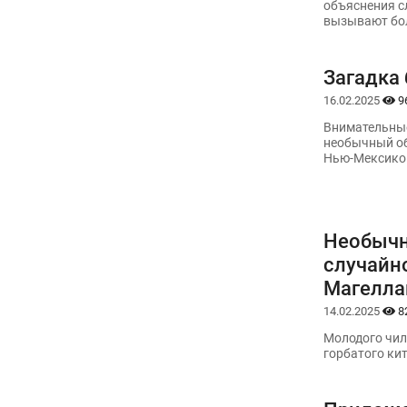
объяснения с
вызывают бол
Загадка 
16.02.2025
9
Внимательные
необычный об
Нью-Мексико
Необычн
случайн
Магелла
14.02.2025
8
Молодого чил
горбатого кит