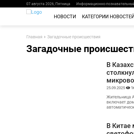
07 августа 2026, Пятница
Информационно-познавательный
НОВОСТИ
КАТЕГОРИИ НОВОСТЕ
Главная
Загадочные происшествия
Загадочные происшест
В Казах
столкну
микрово
25.09.2025
1
Жительница А
включает дом
автоматическ
В Китае
светофо