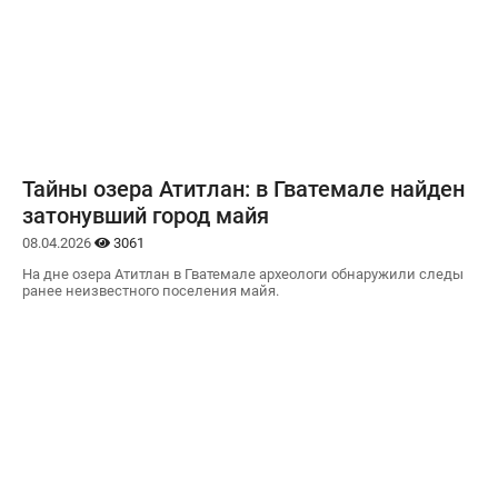
Тайны озера Атитлан: в Гватемале найден
затонувший город майя
08.04.2026
3061
На дне озера Атитлан в Гватемале археологи обнаружили следы
ранее неизвестного поселения майя.