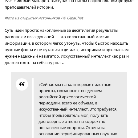
РАН Николай Макаров, выступая на Пятом национальном форуме
преподавателей истории.
Фото из открытых источников
/ © GigaChat
Суть идеи проста: накопленные за десятилетия результаты
раскопок и исследований — это колоссальный массив
информации, в котором легко утонуть. Чтобы быстро находить
нужные факты и не путаться в деталях, историкам и археологам
нужен надежный навигатор. Искусственный интеллект как раз и
должен взять на себя эту роль.
«Сейчас мы начали первые пилотные
проекты, связанные с введением
российской археологической
периодики, всего ее объема, в
искусственный интеллект. Это требуется,
чтобы [пользователь мог] получать
достоверные ответы на корректно
поставленные вопросы. Ответы на
основании верифицированных научных