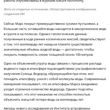
работы опубликованы в журнале Nature Astronomy.
Фото из открытых источников
/ Иллюстративное изображение,
созданное ИИ
Сейчас Марс покрыт преимущественно сухими пустынями, а
большая часть оставшейся воды находится в замороженном виде
в грунте и на полюсах. Однако геологические данные,
полученные в ходе ранних космических миссий, свидетельствуют
о том, что миллиарды лет назад на планете существовали
значительные объёмы жидкой воды — достаточно, чтобы
покрыть поверхность слоем толщиной около 100 метров.
Одно из объяснений утраты воды связано с процессом распада
водяного пара в атмосфере под воздействием ультрафиолетового
излучения Солнца. Водород, образующийся при этом, мог
покидать атмосферу, унося с собой молекулы воды. Современные
измерения показывают, что из атмосферы Марса ежедневно
уходит огромное количество водорода. Однако подсчёты
показывают, что этот механизм не способен полностью
объяснить масштаб потери воды за миллиарды лет.
Авторы нового исследования из Института астрофизики