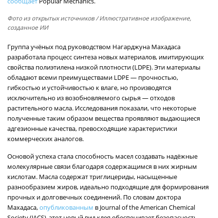
сообщает
Popular Mechanics.
Фото из открытых источников
/ Иллюстративное изображение,
созданное ИИ
Группа учёных под руководством Нагарджуна Махадаса
разработала процесс синтеза новых материалов, имитирующих
свойства полиэтилена низкой плотности (LDPE). Эти материалы
обладают всеми преимуществами LDPE — прочностью,
гибкостью и устойчивостью к влаге, но производятся
исключительно из возобновляемого сырья — отходов
растительного масла. Исследования показали, что некоторые
полученные таким образом вещества проявляют выдающиеся
адгезионные качества, превосходящие характеристики
коммерческих аналогов.
Основой успеха стала способность масел создавать надёжные
молекулярные связи благодаря содержащимся в них жирным
кислотам. Масла содержат триглицериды, насыщенные
разнообразием жиров, идеально подходящие для формирования
прочных и долговечных соединений. По словам доктора
Махадаса,
опубликованным
в Journal of the American Chemical
Society (JACS), этот новый вид клея обеспечивает безопасность,