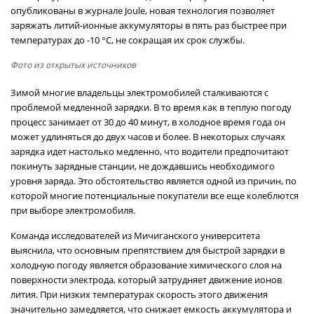
опубликованы в журнале Joule, новая технология позволяет
заряжать литий-ионные аккумуляторы в пять раз быстрее при
температурах до -10 °C, не сокращая их срок службы.
Фото из открытых источников
Зимой многие владельцы электромобилей сталкиваются с
проблемой медленной зарядки. В то время как в теплую погоду
процесс занимает от 30 до 40 минут, в холодное время года он
может удлиняться до двух часов и более. В некоторых случаях
зарядка идет настолько медленно, что водители предпочитают
покинуть зарядные станции, не дождавшись необходимого
уровня заряда. Это обстоятельство является одной из причин, по
которой многие потенциальные покупатели все еще колеблются
при выборе электромобиля.
Команда исследователей из Мичиганского университета
выяснила, что основным препятствием для быстрой зарядки в
холодную погоду является образование химического слоя на
поверхности электрода, который затрудняет движение ионов
лития. При низких температурах скорость этого движения
значительно замедляется, что снижает емкость аккумулятора и