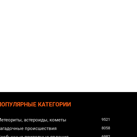
ПОПУЛЯРНЫЕ КАТЕГОРИИ
етеориты, астероиды, кометы
9521
агадочные происшествия
8058
еобычные природные явления
6982