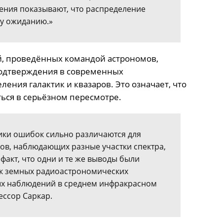
ения показывают, что распределение
му ожиданию.»
й, проведённых командой астрономов,
подтверждения в современных
ения галактик и квазаров. Это означает, что
ься в серьёзном пересмотре.
ки ошибок сильно различаются для
ов, наблюдающих разные участки спектра,
акт, что одни и те же выводы были
ак земных радиоастрономических
вых наблюдений в среднем инфракрасном
ессор Саркар.