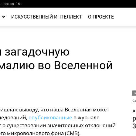
портал. 16+
Й
ИСКУССТВЕННЫЙ ИНТЕЛЛЕКТ
О ПРОЕКТЕ
 загадочную
малию во Вселенной
М
24
ишла к выводу, что наша Вселенная может
«
следований,
опубликованные
в журнале
р
уют о существовании значительных отклонений
3
го микроволнового фона (CMB).