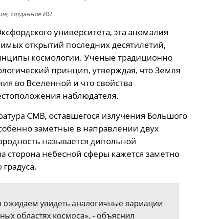
ие, созданное ИИ
Оксфордского университета, эта аномалия
чимых открытий последних десятилетий,
инципы космологии. Ученые традиционно
логический принцип, утверждая, что Земля
ия во Вселенной и что свойства
естоположения наблюдателя.
ратура CMB, оставшегося излучения Большого
особенно заметные в направлении двух
ородность называется дипольной
на сторона небесной сферы кажется заметно
 градуса.
ы ожидаем увидеть аналогичные вариации
ных областях космоса», - объяснил