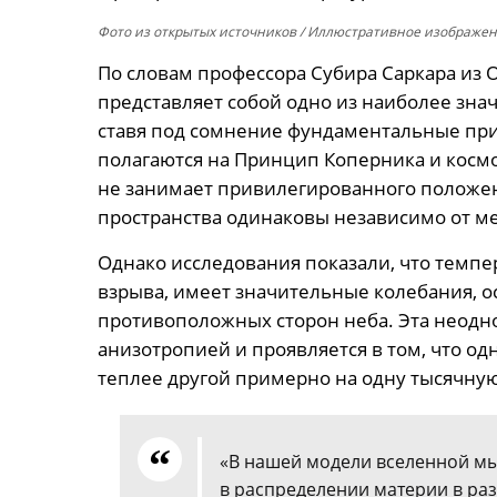
Фото из открытых источников
/ Иллюстративное изображен
По словам профессора Субира Саркара из 
представляет собой одно из наиболее зна
ставя под сомнение фундаментальные пр
полагаются на Принцип Коперника и космо
не занимает привилегированного положен
пространства одинаковы независимо от м
Однако исследования показали, что темпе
взрыва, имеет значительные колебания, 
противоположных сторон неба. Эта неодн
анизотропией и проявляется в том, что од
теплее другой примерно на одну тысячную
«В нашей модели вселенной м
в распределении материи в раз