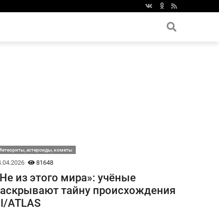
етеориты, астероиды, кометы
.04.2026
81648
Не из этого мира»: учёные
аскрывают тайну происхождения
I/ATLAS