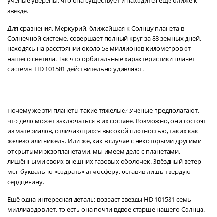
учёные уверены, что она существует и находится ещё ближе к
звезде.
Для сравнения, Меркурий, ближайшая к Солнцу планета в
Солнечной системе, совершает полный круг за 88 земных дней,
находясь на расстоянии около 58 миллионов километров от
нашего светила. Так что орбитальные характеристики планет
системы HD 101581 действительно удивляют.
Почему же эти планеты такие тяжёлые? Учёные предполагают,
что дело может заключаться в их составе. Возможно, они состоят
из материалов, отличающихся высокой плотностью, таких как
железо или никель. Или же, как в случае с некоторыми другими
открытыми экзопланетами, мы имеем дело с планетами,
лишёнными своих внешних газовых оболочек. Звёздный ветер
мог буквально «содрать» атмосферу, оставив лишь твёрдую
сердцевину.
Ещё одна интересная деталь: возраст звезды HD 101581 семь
миллиардов лет, то есть она почти вдвое старше нашего Солнца.