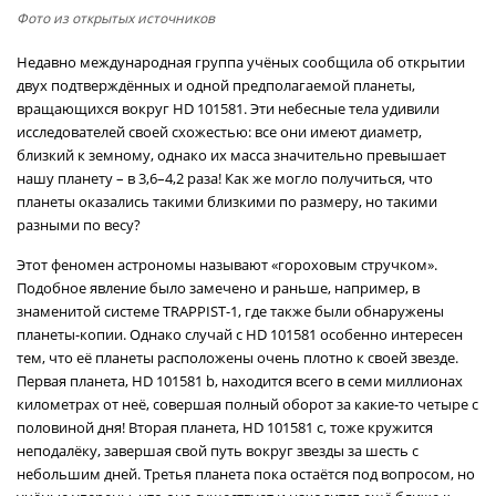
Фото из открытых источников
Недавно международная группа учёных сообщила об открытии
двух подтверждённых и одной предполагаемой планеты,
вращающихся вокруг HD 101581. Эти небесные тела удивили
исследователей своей схожестью: все они имеют диаметр,
близкий к земному, однако их масса значительно превышает
нашу планету – в 3,6–4,2 раза! Как же могло получиться, что
планеты оказались такими близкими по размеру, но такими
разными по весу?
Этот феномен астрономы называют «гороховым стручком».
Подобное явление было замечено и раньше, например, в
знаменитой системе TRAPPIST-1, где также были обнаружены
планеты-копии. Однако случай с HD 101581 особенно интересен
тем, что её планеты расположены очень плотно к своей звезде.
Первая планета, HD 101581 b, находится всего в семи миллионах
километрах от неё, совершая полный оборот за какие-то четыре с
половиной дня! Вторая планета, HD 101581 c, тоже кружится
неподалёку, завершая свой путь вокруг звезды за шесть с
небольшим дней. Третья планета пока остаётся под вопросом, но