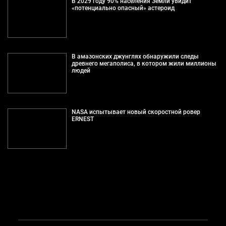
В 2029 году 90% населения Земли увидит
«потенциально опасный» астероид
В амазонских джунглях обнаружили следы
древнего мегаполиса, в котором жили миллионы
людей
NASA испытывает новый скоростной ровер
ERNEST