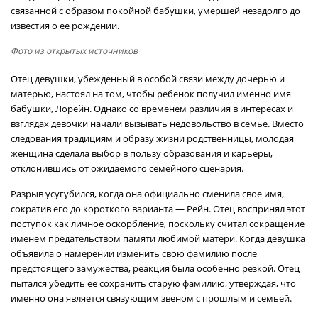
связанной с образом покойной бабушки, умершей незадолго до
известия о ее рождении.
Фото из открытых источников
Отец девушки, убежденный в особой связи между дочерью и
матерью, настоял на том, чтобы ребенок получил именно имя
бабушки, Лорейн. Однако со временем различия в интересах и
взглядах девочки начали вызывать недовольство в семье. Вместо
следования традициям и образу жизни родственницы, молодая
женщина сделала выбор в пользу образования и карьеры,
отклонившись от ожидаемого семейного сценария.
Разрыв усугубился, когда она официально сменила свое имя,
сократив его до короткого варианта — Рейн. Отец воспринял этот
поступок как личное оскорбление, поскольку считал сокращение
именем предательством памяти любимой матери. Когда девушка
объявила о намерении изменить свою фамилию после
предстоящего замужества, реакция была особенно резкой. Отец
пытался убедить ее сохранить старую фамилию, утверждая, что
именно она является связующим звеном с прошлым и семьей.