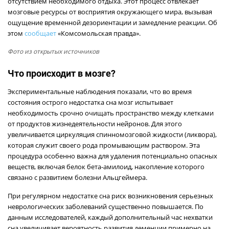
отсутствием необходимого отдыха. Этот процесс отвлекает
мозговые ресурсы от восприятия окружающего мира, вызывая
ощущение временной дезориентации и замедление реакции. Об
этом
сообщает
«Комсомольская правда».
Фото из открытых источников
Что происходит в мозге?
Экспериментальные наблюдения показали, что во время
состояния острого недостатка сна мозг испытывает
необходимость срочно очищать пространство между клетками
от продуктов жизнедеятельности нейронов. Для этого
увеличивается циркуляция спинномозговой жидкости (ликвора),
которая служит своего рода промывающим раствором. Эта
процедура особенно важна для удаления потенциально опасных
веществ, включая белок бета-амилоид, накопление которого
связано с развитием болезни Альцгеймера.
При регулярном недостатке сна риск возникновения серьезных
неврологических заболеваний существенно повышается. По
данным исследователей, каждый дополнительный час нехватки
сна увеличивает вероятность развития деменции примерно на