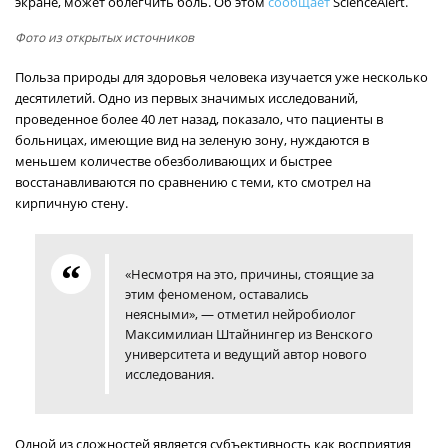
экране, может облегчить боль. Об этом
сообщает
ScienceAlert.
Фото из открытых источников
Польза природы для здоровья человека изучается уже несколько
десятилетий. Одно из первых значимых исследований,
проведенное более 40 лет назад, показало, что пациенты в
больницах, имеющие вид на зеленую зону, нуждаются в
меньшем количестве обезболивающих и быстрее
восстанавливаются по сравнению с теми, кто смотрел на
кирпичную стену.
«Несмотря на это, причины, стоящие за
этим феноменом, оставались
неясными», — отметил нейробиолог
Максимилиан Штайнингер из Венского
университета и ведущий автор нового
исследования.
Одной из сложностей является субъективность как восприятия