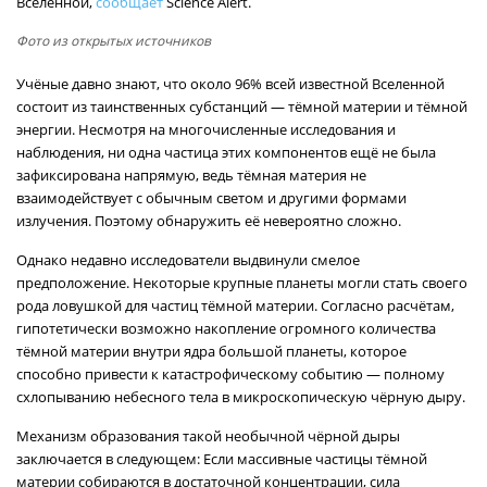
Вселенной,
сообщает
Science Alert.
Фото из открытых источников
Учёные давно знают, что около 96% всей известной Вселенной
состоит из таинственных субстанций — тёмной материи и тёмной
энергии. Несмотря на многочисленные исследования и
наблюдения, ни одна частица этих компонентов ещё не была
зафиксирована напрямую, ведь тёмная материя не
взаимодействует с обычным светом и другими формами
излучения. Поэтому обнаружить её невероятно сложно.
Однако недавно исследователи выдвинули смелое
предположение. Некоторые крупные планеты могли стать своего
рода ловушкой для частиц тёмной материи. Согласно расчётам,
гипотетически возможно накопление огромного количества
тёмной материи внутри ядра большой планеты, которое
способно привести к катастрофическому событию — полному
схлопыванию небесного тела в микроскопическую чёрную дыру.
Механизм образования такой необычной чёрной дыры
заключается в следующем: Если массивные частицы тёмной
материи собираются в достаточной концентрации, сила