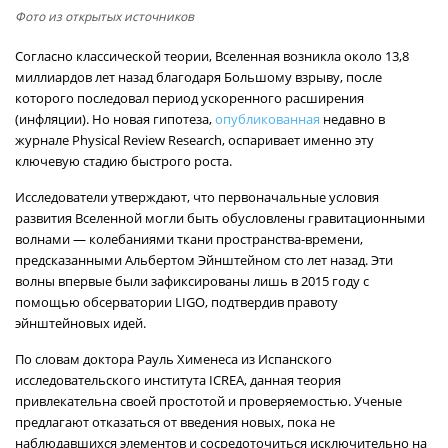
Фото из открытых источников
Согласно классической теории, Вселенная возникла около 13,8
миллиардов лет назад благодаря Большому взрыву, после
которого последовал период ускоренного расширения
(инфляции). Но новая гипотеза,
опубликованная
недавно в
журнале Physical Review Research, оспаривает именно эту
ключевую стадию быстрого роста.
Исследователи утверждают, что первоначальные условия
развития Вселенной могли быть обусловлены гравитационными
волнами — колебаниями ткани пространства-времени,
предсказанными Альбертом Эйнштейном сто лет назад. Эти
волны впервые были зафиксированы лишь в 2015 году с
помощью обсерватории LIGO, подтвердив правоту
эйнштейновых идей.
По словам доктора Рауль Хименеса из Испанского
исследовательского института ICREA, данная теория
привлекательна своей простотой и проверяемостью. Ученые
предлагают отказаться от введения новых, пока не
наблюдавшихся элементов и сосредоточиться исключительно на