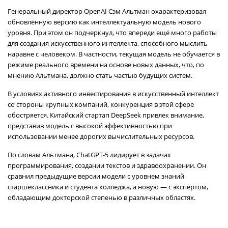
Генеральный директор OpenAI Сэм Альтман охарактеризовал
обновлённую версию как интеллектуальную модель нового
уровня. При этом он подчеркнул, что впереди ещё много работы
для создания искусственного интеллекта, способного мыслить
наравне с человеком. В частности, текущая модель не обучается в
режиме реального времени на основе новых данных, что, по
мнению Альтмана, должно стать частью будущих систем.
В условиях активного инвестирования в искусственный интеллект
со стороны крупных компаний, конкуренция в этой сфере
обостряется. Китайский стартап DeepSeek привлек внимание,
представив модель с высокой эффективностью при
использовании менее дорогих вычислительных ресурсов.
По словам Альтмана, ChatGPT-5 лидирует в задачах
программирования, создании текстов и здравоохранении. Он
сравнил предыдущие версии модели с уровнем знаний
старшеклассника и студента колледжа, а новую — с экспертом,
обладающим докторской степенью в различных областях.