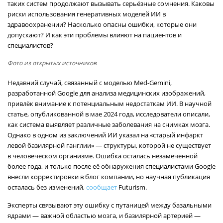
таких систем продолжают вызывать серьёзные сомнения. Каковы
риски использования генеративных моделей ИИ в
здравоохранении? Насколько опасны ошибки, которые они
допускают? И как эти проблемы влияют на пациентов и
специалистов?
Фото из открытых источников
Недавний случай, связанный с моделью Med-Gemini,
разработанной Google для анализа медицинских изображений,
привлёк внимание к потенциальным недостаткам ИИ. В научной
статье, опубликованной в мае 2024 года, исследователи описали,
как система выявляет различные заболевания на снимках мозга.
Однако в одном из заключений ИИ указал на «старый инфаркт
левой базилярной ганглии» — структуры, которой не существует
в человеческом организме. Ошибка осталась незамеченной
более года, и только после её обнаружения специалистами Google
внесли корректировки в блог компании, но научная публикация
осталась без изменений,
сообщает
Futurism.
Эксперты связывают эту ошибку с путаницей между базальными
ядрами — важной областью мозга, и базилярной артерией —