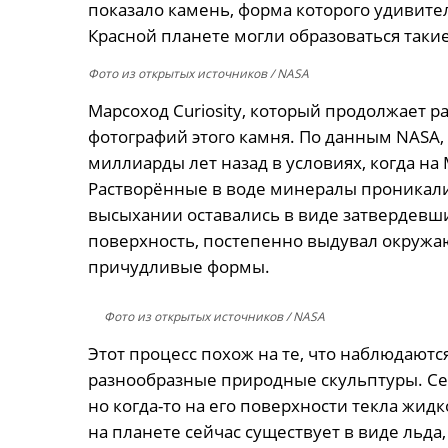
показало камень, форма которого удивите
Красной планете могли образоваться такие
Фото из открытых источников
/ NASA
Марсоход Curiosity, который продолжает р
фотографий этого камня. По данным NASA
миллиарды лет назад в условиях, когда на
Растворённые в воде минералы проникали
высыхании оставались в виде затвердевши
поверхность, постепенно выдувал окруж
причудливые формы.
Фото из открытых источников
/ NASA
Этот процесс похож на те, что наблюдаются
разнообразные природные скульптуры. Се
но когда-то на его поверхности текла жид
на планете сейчас существует в виде льда, 