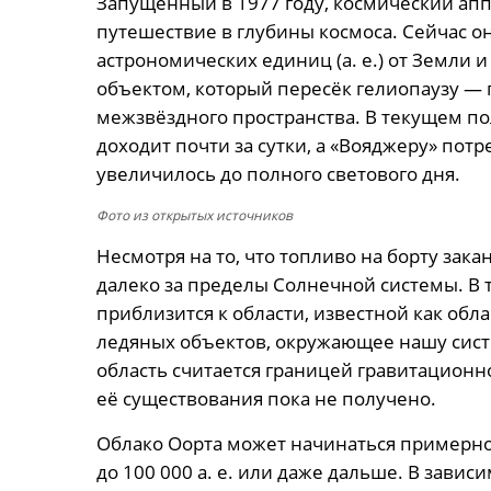
Запущенный в 1977 году, космический апп
путешествие в глубины космоса. Сейчас он
астрономических единиц (а. е.) от Земли
объектом, который пересёк гелиопаузу —
межзвёздного пространства. В текущем по
доходит почти за сутки, а «Вояджеру» потр
увеличилось до полного светового дня.
Фото из открытых источников
Несмотря на то, что топливо на борту зака
далеко за пределы Солнечной системы. В 
приблизится к области, известной как обл
ледяных объектов, окружающее нашу сист
область считается границей гравитационн
её существования пока не получено.
Облако Оорта может начинаться примерно в
до 100 000 а. е. или даже дальше. В завис