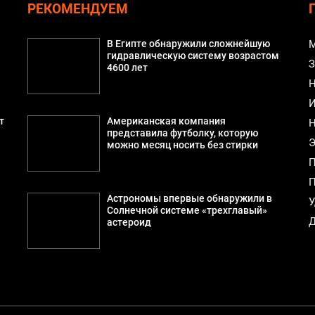
РЕКОМЕНДУЕМ
В Египте обнаружили сложнейшую
М
гидравлическую систему возрастом
З
4600 лет
Н
И
т
Американская компания
Н
представила футболку, которую
Э
можно месяц носить без стирки
П
П
Астрономы впервые обнаружили в
У
Солнечной системе «трехглавый»
Д
астероид