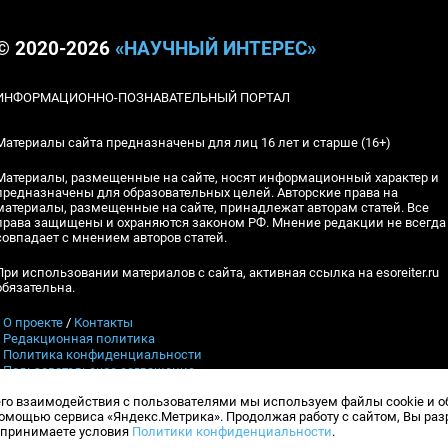
© 2020-2026
«НАУЧНЫЙ ИНТЕРЕС»
ИНФОРМАЦИОННО-ПОЗНАВАТЕЛЬНЫЙ ПОРТАЛ
Материалы сайта предназначены для лиц 16 лет и старше (16+)
Материалы, размещенные на сайте, носят информационный характер и
предназначены для образовательных целей. Авторские права на
материалы, размещенные на сайте, принадлежат авторам статей. Все
права защищены и охраняются законом РФ. Мнение редакции не всегда
совпадает с мнением авторов статей.
При использовании материалов с сайта, активная ссылка на esoreiter.ru
обязательна.
▪
О проекте
/
Контакты
▪
Редакционная политика
▪
Политика конфиденциальности
▪
Пользовательское соглашение
его взаимодействия с пользователями мы используем файлы cookie и 
Контакты:
esoreiter@yandex.ru
, Гл.ред.: А.В.Шебловинский
мощью сервиса «Яндекс.Метрика». Продолжая работу с сайтом, Вы ра
Телефон редакции:
+7 (917) 398-10-94
и принимаете условия
Политики конфиденциальности
.