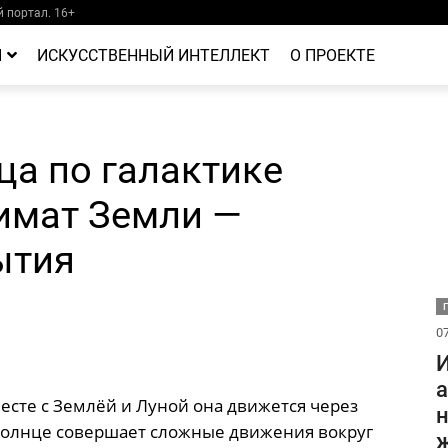
 портал. 16+
Й
ИСКУССТВЕННЫЙ ИНТЕЛЛЕКТ
О ПРОЕКТЕ
ца по галактике
имат Земли —
ытия
07
И
а
есте с Землёй и Луной она движется через
н
 Солнце совершает сложные движения вокруг