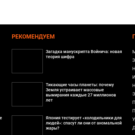
РЕКОМЕНДУЕМ
Загадка манускрипта Войнича: новая
М
теория шифра
З
Н
И
Тикающие часы планеты: почему
Н
Земля устраивает массовые
Э
вымирания каждые 27 миллионов
лет
П
П
е
Япония тестирует «холодильники для
У
людей»: спасут ли они от аномальной
Д
жары?