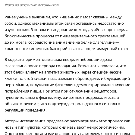
Фото из открытых источников
Ранее ученые выяснили, что кишечник и мозг связаны между
собой, однако механизмы этой связи оставались недостаточно
изученными. В новом исследовании команда учёных проследила
биохимические процессы от пищеварительного тракта мышей
до их мозга, сосредоточив внимание на белке флагеллине —
компоненте кишечных бактерий, вызывающем иммунный ответ.
В ходе экспериментов мышам вводили небольшие дозы
флагеллина после периода голодания. Результаты показали, что
этот белок влияет на аппетит животных через специфические
клетки толстой кишки, называемые нейроподами, и блуждающий
нерв. Мыши, получившие флагеллин, демонстрировали снижение
потребления пищи. При этом при отключении рецепторов,
чувствительных к флагеллину, животные продолжали есть в
обычном режиме, что подтверждает роль данного сигнала в
регуляции поведения.
Авторы исследования предлагают рассматривать этот процесс как
новый тип чувства, который они называют нейробиотическим.
Оно позволяет организму реагировать на молекулярные сигналы