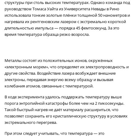
структуры при столь высоких температурах. Однако команда под
руководством Томаса Уайта из Университета Невады в Рино
использовала тонкие золотые плёнки толщиной 50 нанометров и
нагревала их рентгеновским лазером с экстремально короткой
длительностью импульса — порядка 45 фемтосекунд. За это
время температура образца резко возросла.
Металлы состоят из положительных ионов, окружённых
«электронным морем», что определяет их электропроводность и
другие свойства. Воздействие лазера возбуждает внешние
электроны, передавая энергию всему образцу и вызывая
колебания атомов, связанные с температурой.
В ходе эксперимента удалось поддержать температуру выше
порога энтропийной катастрофы более чем на 2 пикосекунды.
Такой быстрый нагрев не даёт материалу расшириться, что
позволяет сохранить его кристаллическую структуру в условиях
экстремального перегрева.
При этом следует учитывать, что температура — это