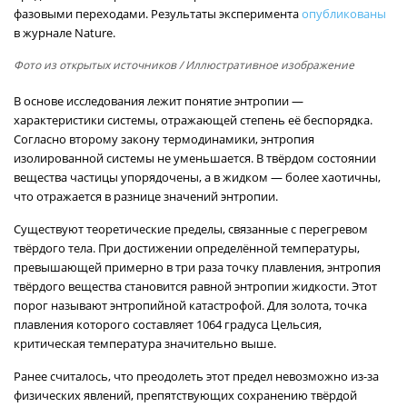
фазовыми переходами. Результаты эксперимента
опубликованы
в журнале Nature.
Фото из открытых источников
/ Иллюстративное изображение
В основе исследования лежит понятие энтропии —
характеристики системы, отражающей степень её беспорядка.
Согласно второму закону термодинамики, энтропия
изолированной системы не уменьшается. В твёрдом состоянии
вещества частицы упорядочены, а в жидком — более хаотичны,
что отражается в разнице значений энтропии.
Существуют теоретические пределы, связанные с перегревом
твёрдого тела. При достижении определённой температуры,
превышающей примерно в три раза точку плавления, энтропия
твёрдого вещества становится равной энтропии жидкости. Этот
порог называют энтропийной катастрофой. Для золота, точка
плавления которого составляет 1064 градуса Цельсия,
критическая температура значительно выше.
Ранее считалось, что преодолеть этот предел невозможно из-за
физических явлений, препятствующих сохранению твёрдой