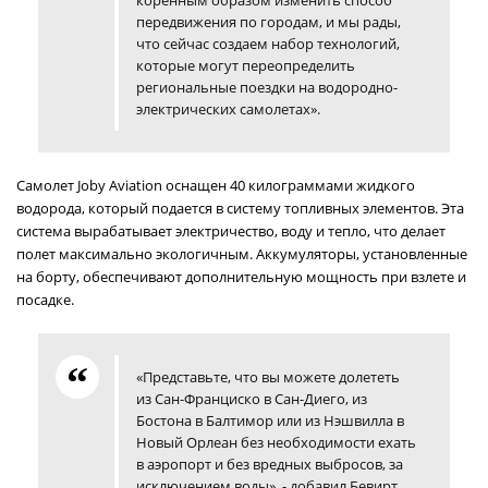
коренным образом изменить способ
передвижения по городам, и мы рады,
что сейчас создаем набор технологий,
которые могут переопределить
региональные поездки на водородно-
электрических самолетах».
Самолет Joby Aviation оснащен 40 килограммами жидкого
водорода, который подается в систему топливных элементов. Эта
система вырабатывает электричество, воду и тепло, что делает
полет максимально экологичным. Аккумуляторы, установленные
на борту, обеспечивают дополнительную мощность при взлете и
посадке.
«Представьте, что вы можете долететь
из Сан-Франциско в Сан-Диего, из
Бостона в Балтимор или из Нэшвилла в
Новый Орлеан без необходимости ехать
в аэропорт и без вредных выбросов, за
исключением воды», - добавил Бевирт.