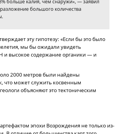
8% больше калия, чем снаружи», — заявил
а разложение большого количества
ы.
верждает эту гипотезу: «Если бы это было
ячелетия, мы бы ожидали увидеть
 и высокое содержание органики — и
около 2000 метров были найдены
к, что может служить косвенным
 геологи объясняют это тектоническим
артефактом эпохи Возрождения не только из-
и. В отличие от большинства карт того