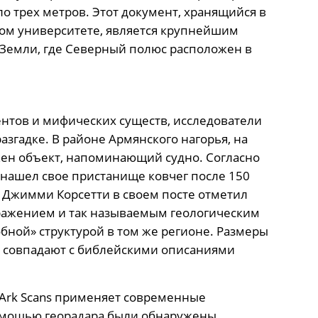
о трех метров. Этот документ, хранящийся в
ком университете, является крупнейшим
Земли, где Северный полюс расположен в
ентов и мифических существ, исследователи
азгадке. В районе Армянского нагорья, на
ен объект, напоминающий судно. Согласно
» нашел свое пристанище ковчег после 150
 Джимми Корсетти в своем посте отметил
ражением и так называемым геологическим
ной» структурой в том же регионе. Размеры
о совпадают с библейскими описаниями
 Ark Scans применяет современные
помощью георадара были обнаружены