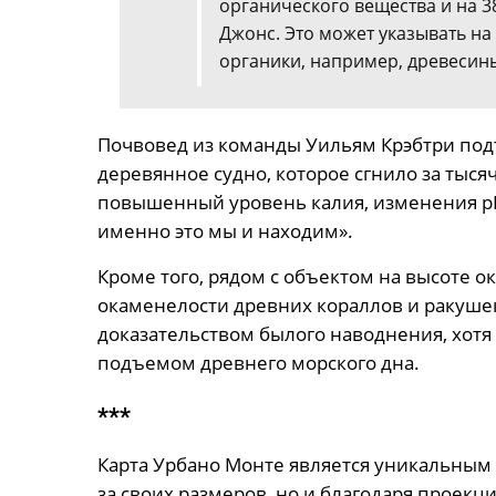
органического вещества и на 3
Джонс. Это может указывать н
органики, например, древесин
Почвовед из команды Уильям Крэбтри подт
деревянное судно, которое сгнило за тыс
повышенный уровень калия, изменения pH
именно это мы и находим».
Кроме того, рядом с объектом на высоте 
окаменелости древних кораллов и ракуше
доказательством былого наводнения, хотя
подъемом древнего морского дна.
***
Карта Урбано Монте является уникальным 
за своих размеров, но и благодаря проекци