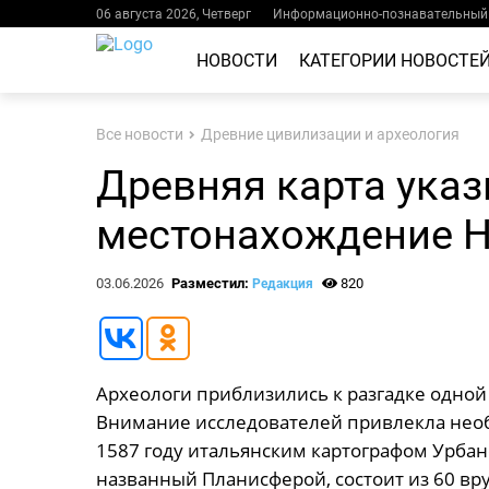
06 августа 2026, Четверг
Информационно-познавательный 
НОВОСТИ
КАТЕГОРИИ НОВОСТЕ
Все новости
Древние цивилизации и археология
Древняя карта ука
местонахождение Н
03.06.2026
Разместил:
820
Редакция
Археологи приблизились к разгадке одной
Внимание исследователей привлекла необы
1587 году итальянским картографом Урбан
названный Планисферой, состоит из 60 вр