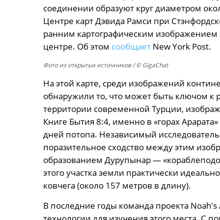
соединении образуют круг диаметром окол
Центре карт Дэвида Рамси при Стэнфордс
ранним картографическим изображением 
центре. Об этом
сообщает
New York Post.
Фото из открытых источников
/ © GigaChat
На этой карте, среди изображений контин
обнаружили то, что может быть ключом к р
территории современной Турции, изображ
Книге Бытия 8:4, именно в «горах Арарата
дней потопа. Независимый исследователь
поразительное сходство между этим изоб
образованием Дурупынар — «кораблеподоб
этого участка земли практически идеальн
ковчега (около 157 метров в длину).
В последние годы команда проекта Noah's
технологии для изучения этого места. С 