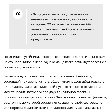
«Люди давно верят в существование
внеземных цивилизаций, начиная ещё с
середины XX века, — рассказывает 69-
летний специалист. — Однако реальных
доказательств пока никто не
предоставил».
По мнению Гутейница, некоторые очевидцы действительно видят
нечто необычное в небе, однако чаще всего речь идёт вовсе не о
гостях из других миров.
Эксперт подчёркивает масштабность нашей Вселенной,
состоящей примерно из четырёхсот миллиардов звёзд только в
одной лишь Галактике Млечный Путь. Всего же во Вселенной
может насчитываться около двух триллионов галактик.
Ближайшей звездной системой к Земле является Альфа Центавра,
расстояние до которой составляет свыше четырёх световых лет,
или порядка двадцати пяти триллионов миль. Даже двигаясь со