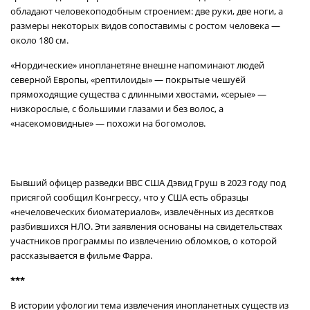
обладают человекоподобным строением: две руки, две ноги, а
размеры некоторых видов сопоставимы с ростом человека —
около 180 см.
«Нордические» инопланетяне внешне напоминают людей
северной Европы, «рептилоиды» — покрытые чешуёй
прямоходящие существа с длинными хвостами, «серые» —
низкорослые, с большими глазами и без волос, а
«насекомовидные» — похожи на богомолов.
Бывший офицер разведки ВВС США Дэвид Груш в 2023 году под
присягой сообщил Конгрессу, что у США есть образцы
«нечеловеческих биоматериалов», извлечённых из десятков
разбившихся НЛО. Эти заявления основаны на свидетельствах
участников программы по извлечению обломков, о которой
рассказывается в фильме Фарра.
***
В истории уфологии тема извлечения инопланетных существ из