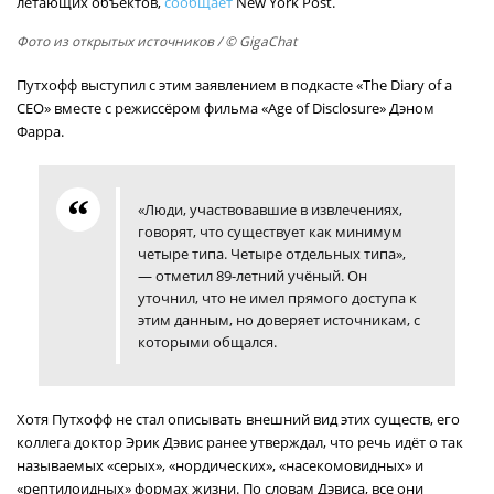
летающих объектов,
сообщает
New York Post.
Фото из открытых источников
/ © GigaChat
Путхофф выступил с этим заявлением в подкасте «The Diary of a
CEO» вместе с режиссёром фильма «Age of Disclosure» Дэном
Фарра.
«Люди, участвовавшие в извлечениях,
говорят, что существует как минимум
четыре типа. Четыре отдельных типа»,
— отметил 89-летний учёный. Он
уточнил, что не имел прямого доступа к
этим данным, но доверяет источникам, с
которыми общался.
Хотя Путхофф не стал описывать внешний вид этих существ, его
коллега доктор Эрик Дэвис ранее утверждал, что речь идёт о так
называемых «серых», «нордических», «насекомовидных» и
«рептилоидных» формах жизни. По словам Дэвиса, все они