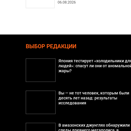
06.08.2026
ВЫБОР РЕДАКЦИИ
Япония тестирует «холодильники дл
людей»: спасут ли они от аномально
жары?
Вы — не тот человек, которым были
десять лет назад: результаты
исследования
В амазонских джунглях обнаружили
следы древнего мегаполиса, в