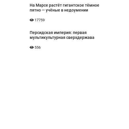
На Марсе растёт гигантское тёмное
пятно — учёные в недоумении
17759
Персидская империя: первая
мультикультурная сверхдержава
556