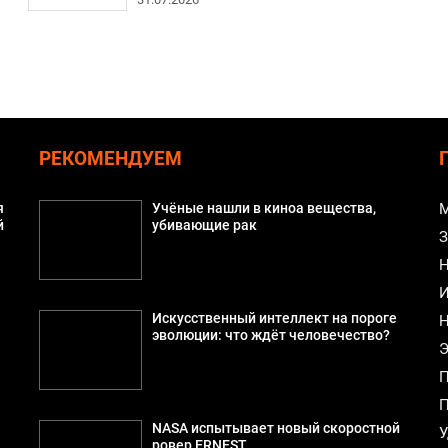
РЕКОМЕНДУЕМ
я
Учёные нашли в киноа вещества,
М
й
убивающие рак
З
Н
И
Искусственный интеллект на пороге
Н
эволюции: что ждёт человечество?
Э
П
П
NASA испытывает новый скоростной
У
ровер ERNEST