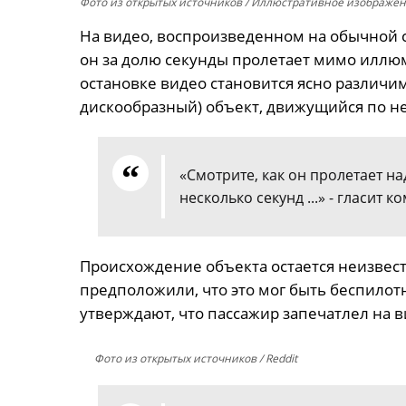
Фото из открытых источников
/ Иллюстративное изображе
На видео, воспроизведенном на обычной ск
он за долю секунды пролетает мимо иллю
остановке видео становится ясно различи
дискообразный) объект, движущийся по не
«Смотрите, как он пролетает н
несколько секунд ...» - гласит 
Происхождение объекта остается неизвес
предположили, что это мог быть беспилот
утверждают, что пассажир запечатлел на 
Фото из открытых источников
/ Reddit