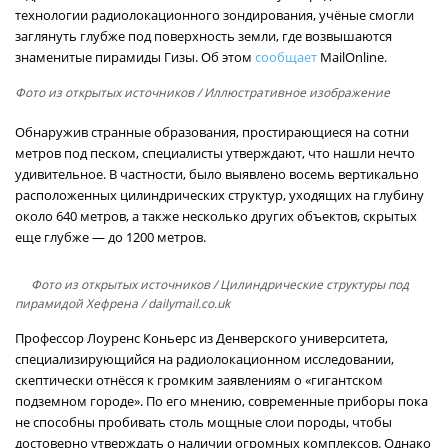
технологии радиолокационного зондирования, учёные смогли
заглянуть глубже под поверхность земли, где возвышаются
знаменитые пирамиды Гизы. Об этом
сообщает
MailOnline.
Фото из открытых источников
/ Иллюстративное изображение
Обнаружив странные образования, простирающиеся на сотни
метров под песком, специалисты утверждают, что нашли нечто
удивительное. В частности, было выявлено восемь вертикально
расположенных цилиндрических структур, уходящих на глубину
около 640 метров, а также несколько других объектов, скрытых
еще глубже — до 1200 метров.
Фото из открытых источников
/ Цилиндрические структуры под
пирамидой Хефрена / dailymail.co.uk
Профессор Лоуренс Коньерс из Денверского университета,
специализирующийся на радиолокационном исследовании,
скептически отнёсся к громким заявлениям о «гигантском
подземном городе». По его мнению, современные приборы пока
не способны пробивать столь мощные слои породы, чтобы
достоверно утверждать о наличии огромных комплексов. Однако