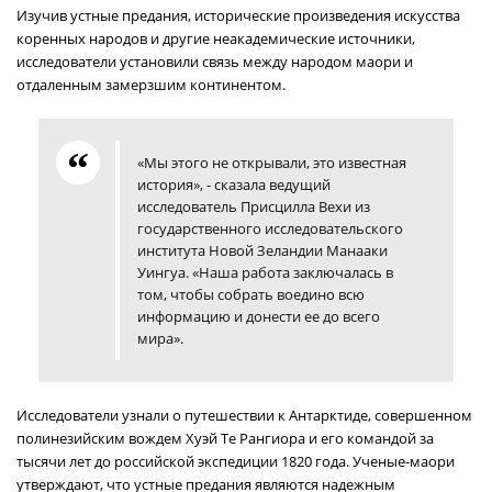
Изучив устные предания, исторические произведения искусства
коренных народов и другие неакадемические источники,
исследователи установили связь между народом маори и
отдаленным замерзшим континентом.
«Мы этого не открывали, это известная
история», - сказала ведущий
исследователь Присцилла Вехи из
государственного исследовательского
института Новой Зеландии Манааки
Уингуа. «Наша работа заключалась в
том, чтобы собрать воедино всю
информацию и донести ее до всего
мира».
Исследователи узнали о путешествии к Антарктиде, совершенном
полинезийским вождем Хуэй Те Рангиора и его командой за
тысячи лет до российской экспедиции 1820 года. Ученые-маори
утверждают, что устные предания являются надежным