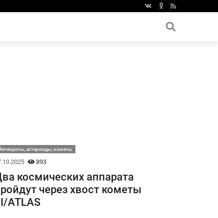
етеориты, астероиды, кометы
.10.2025
893
ва космических аппарата
ройдут через хвост кометы
I/ATLAS