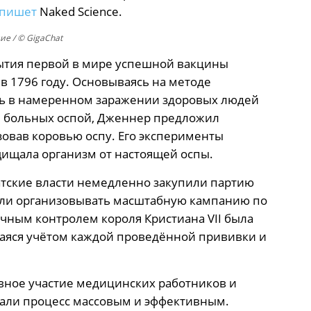
пишет
Naked Science.
е / © GigaChat
рытия первой в мире успешной вакцины
 1796 году. Основываясь на методе
сь в намеренном заражении здоровых людей
и больных оспой, Дженнер предложил
овав коровью оспу. Его эксперименты
щищала организм от настоящей оспы.
атские власти немедленно закупили партию
али организовывать масштабную кампанию по
чным контролем короля Кристиана VII была
аяся учётом каждой проведённой прививки и
вное участие медицинских работников и
лали процесс массовым и эффективным.