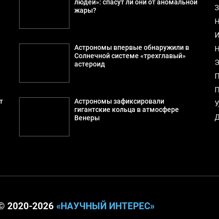
людей»: спасут ли они от аномальной
З
жары?
Н
И
Астрономы впервые обнаружили в
Н
а
Солнечной системе «трехглавый»
Э
астероид
П
П
т
Астрономы зафиксировали
У
гигантские кольца в атмосфере
Д
Венеры
© 2020-2026
«НАУЧНЫЙ ИНТЕРЕС»