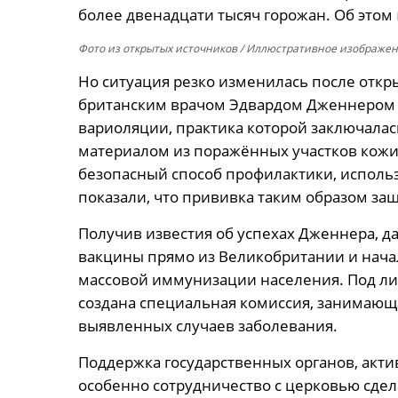
более двенадцати тысяч горожан. Об этом
Фото из открытых источников
/ Иллюстративное изображени
Но ситуация резко изменилась после отк
британским врачом Эдвардом Дженнером в
вариоляции, практика которой заключала
материалом из поражённых участков кож
безопасный способ профилактики, использ
показали, что прививка таким образом за
Получив известия об успехах Дженнера, д
вакцины прямо из Великобритании и нач
массовой иммунизации населения. Под ли
создана специальная комиссия, занимающ
выявленных случаев заболевания.
Поддержка государственных органов, акти
особенно сотрудничество с церковью сде