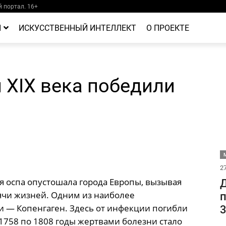
 портал. 16+
Й
ИСКУССТВЕННЫЙ ИНТЕЛЛЕКТ
О ПРОЕКТЕ
 XIX века победили
М
27
ая оспа опустошала города Европы, вызывая
Д
ячи жизней. Одним из наиболее
п
и — Копенгаген. Здесь от инфекции погибли
3
 1758 по 1808 годы жертвами болезни стало