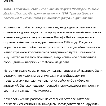
Online.
Фото из открытых источников
/ Уильям Ладуэлл Шеппард и Уильям
Джеймс Линтон, «Затерянная колония», 1876. Тушь на бумаге /
Коллекция Линкольнского финансового фонда. Индианаполис.
Колонисты прибыли сюда полные надежд, однако реальность
оказалась сурова: недостаток продовольствия и тяжёлые условия
жизни вынудили главу поселения Ральфа Лейна отправиться
обратно в Англию за подкреплениями в 1587 году. Когда же
корабль вновь прибыл на остров спустя три года, обнаружилось
нечто странное: колония была совершенно пуста. Всё ценное
имущество оказалось похищено, а единственное оставленное
сообщение — надпись «Croatoan» на дереве.
Историки долго ломали голову над значением этой надписи. Одни
считали, что колонистов уничтожили индейцы, другие
предполагали нападение испанских войск либо гибель от
эпидемий. Однако недавно проведённые исследования пролили
свет на эту загадочную историю.
Археологические раскопки на соседнем острове Хаттерас
привели к сенсационным находкам. Исследователи обнаружили