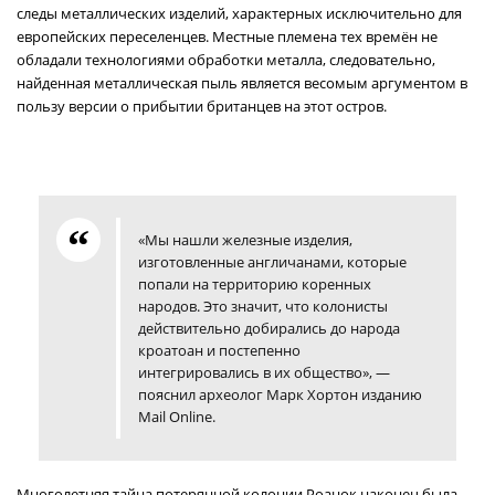
следы металлических изделий, характерных исключительно для
европейских переселенцев. Местные племена тех времён не
обладали технологиями обработки металла, следовательно,
найденная металлическая пыль является весомым аргументом в
пользу версии о прибытии британцев на этот остров.
«Мы нашли железные изделия,
изготовленные англичанами, которые
попали на территорию коренных
народов. Это значит, что колонисты
действительно добирались до народа
кроатоан и постепенно
интегрировались в их общество», —
пояснил археолог Марк Хортон изданию
Mail Online.
Многолетняя тайна потерянной колонии Роанок наконец была