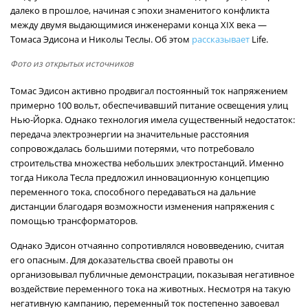
далеко в прошлое, начиная с эпохи знаменитого конфликта
между двумя выдающимися инженерами конца XIX века —
Томаса Эдисона и Николы Теслы. Об этом
рассказывает
Life.
Фото из открытых источников
Томас Эдисон активно продвигал постоянный ток напряжением
примерно 100 вольт, обеспечивавший питание освещения улиц
Нью-Йорка. Однако технология имела существенный недостаток:
передача электроэнергии на значительные расстояния
сопровождалась большими потерями, что потребовало
строительства множества небольших электростанций. Именно
тогда Никола Тесла предложил инновационную концепцию
переменного тока, способного передаваться на дальние
дистанции благодаря возможности изменения напряжения с
помощью трансформаторов.
Однако Эдисон отчаянно сопротивлялся нововведению, считая
его опасным. Для доказательства своей правоты он
организовывал публичные демонстрации, показывая негативное
воздействие переменного тока на животных. Несмотря на такую
негативную кампанию, переменный ток постепенно завоевал