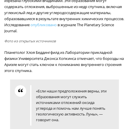
изрезана глубокими впадинами. Эти образования могут
содержать отложения, выброшенные из недр спутника, включая
углекислый лед и другие углеродосодержащие материалы,
образовавшиеся в результате внутренних химических процессов.
Исследование
опубликовано
в журнале The Planetary Science
Journal.
Фото из открытых источников
Планетолог Хлоя Беддингфилд из Лаборатории прикладной
физики Университета Джонса Хопкинса отмечает, что борозды на
Ариэле могут стать ключом к пониманию внутреннего строения
этого спутника.
«Если наши предположения верны, эти
образования могут служить
источниками отложений оксида
углерода и помочь нам лучше понять
геологическую активность Луны», —
говорит она.