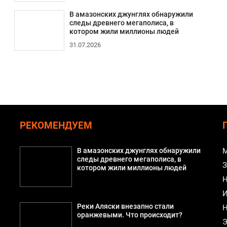
В амазонских джунглях обнаружили
следы древнего мегаполиса, в
котором жили миллионы людей
31.07.2026
РЕКОМЕНДУЕМ
В амазонских джунглях обнаружили
М
следы древнего мегаполиса, в
З
котором жили миллионы людей
Н
И
Реки Аляски внезапно стали
Н
а
оранжевыми. Что происходит?
Э