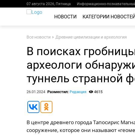
07 августа 2026, Пятница
Информационно-познавательный
НОВОСТИ
КАТЕГОРИИ НОВОСТЕ
Все новости
Древние цивилизации и археология
В поисках гробниц
археологи обнаруж
туннель странной 
26.01.2024
Разместил:
4615
Редакция
В центре древнего города Тапосирис Маг
сооружение, которое они называют «геом