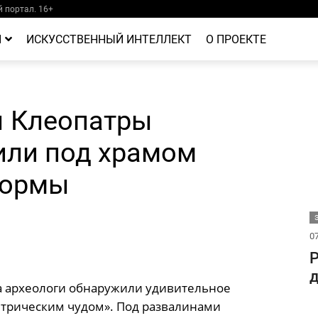
 портал. 16+
Й
ИСКУССТВЕННЫЙ ИНТЕЛЛЕКТ
О ПРОЕКТЕ
ы Клеопатры
или под храмом
формы
07
Р
д
на археологи обнаружили удивительное
етрическим чудом». Под развалинами