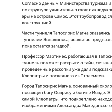
Согласно данным Министерства туризма и 
по структуре удивительно схож с акведуко
эры на острове Самос. Этот трубопровод 
конструкцией.
Части туннеля Тапосирис Магна оказались 
туннелем Эвпалиноса, реальное предназн
пока остается загадкой.
Профессор Мартинес, работающая в Тапосир
туннель поможет раскрытию тайн, связанн
проведенные раскопки уже дали подсказк
Клеопатры и последнего из Птолемеев.
Город Тапосирис Магна, основанный около 
посвящен богу Осирису и богине Исиде. Э
самой Клеопатры, что подкреплено находка
изображениями Александра Македонского